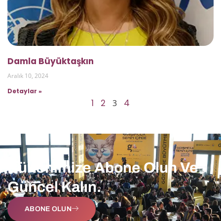
Damla Büyüktaşkın
Aralık 10, 2024
Detaylar »
1
2
4
3
Bültenimize Abone Olun Ve
Güncel Kalın.
ABONE OLUN