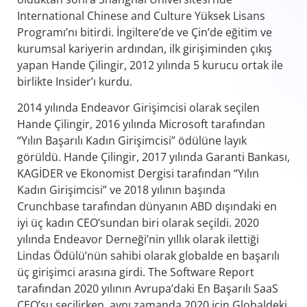
International Chinese and Culture Yüksek Lisans
Programı’nı bitirdi. İngiltere’de ve Çin’de eğitim ve
kurumsal kariyerin ardından, ilk girişiminden çıkış
yapan Hande Çilingir, 2012 yılında 5 kurucu ortak ile
birlikte Insider’ı kurdu.
2014 yılında Endeavor Girişimcisi olarak seçilen
Hande Çilingir, 2016 yılında Microsoft tarafından
“Yılın Başarılı Kadın Girişimcisi” ödülüne layık
görüldü. Hande Çilingir, 2017 yılında Garanti Bankası,
KAGİDER ve Ekonomist Dergisi tarafından “Yılın
Kadın Girişimcisi” ve 2018 yılının başında
Crunchbase tarafından dünyanın ABD dışındaki en
iyi üç kadın CEO’sundan biri olarak seçildi. 2020
yılında Endeavor Derneği’nin yıllık olarak ilettiği
Lindas Ödülü’nün sahibi olarak globalde en başarılı
üç girişimci arasına girdi. The Software Report
tarafından 2020 yılının Avrupa’daki En Başarılı SaaS
CEO’su seçilirken, aynı zamanda 2020 için Globaldeki