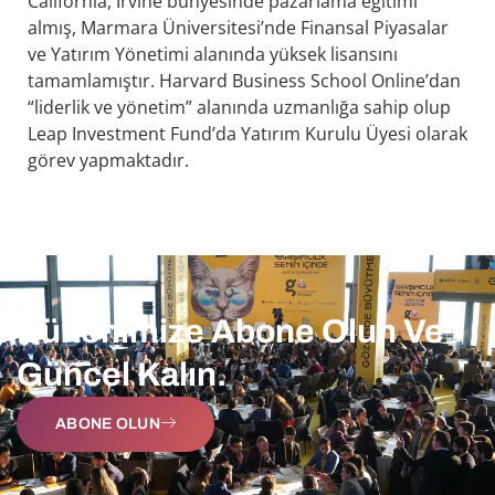
California, Irvine bünyesinde pazarlama eğitimi
almış, Marmara Üniversitesi’nde Finansal Piyasalar
ve Yatırım Yönetimi alanında yüksek lisansını
tamamlamıştır. Harvard Business School Online’dan
“liderlik ve yönetim” alanında uzmanlığa sahip olup
Leap Investment Fund’da Yatırım Kurulu Üyesi olarak
görev yapmaktadır.
Bültenimize Abone Olun Ve
Güncel Kalın.
ABONE OLUN