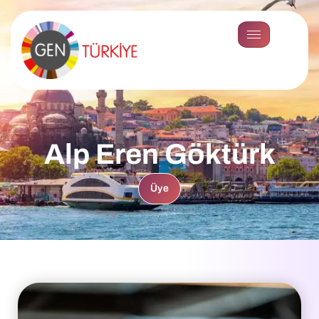
Alp Eren Göktürk
Üye